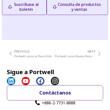
Suscríbase al
Consulta de productos
boletín
y ventas
PREVIOUS
NEXT
®
Portwell Lanza la Placa Embebida Intel
Core i en Formato Nuc
Portwell Lanza Nueva Placa Base de Sistema Host de Media Tamaño PICMG 1.3 (SHB) Con los Últimos Procesadores Intel
Sigue a Portwell
Contáctanos
+886-2-7731-8888