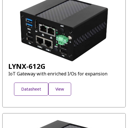
LYNX-612G
IoT Gateway with enriched I/Os for expansion
Datasheet
View