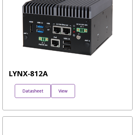
LYNX-812A
Datasheet
View