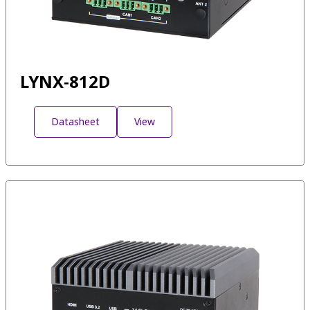
LYNX-812D
Datasheet
View