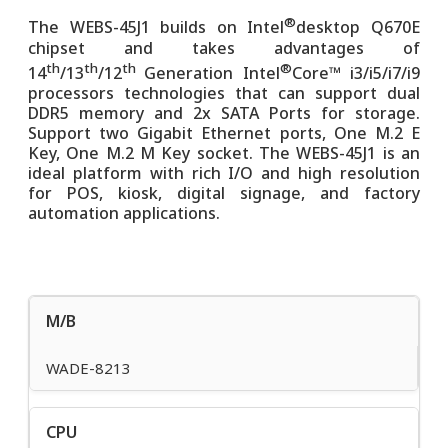
®
The WEBS-45J1 builds on Intel
desktop Q670E
chipset and takes advantages of
th
th
th
®
14
/13
/12
Generation Intel
Core™ i3/i5/i7/i9
processors technologies that can support dual
DDR5 memory and 2x SATA Ports for storage.
Support two Gigabit Ethernet ports, One M.2 E
Key, One M.2 M Key socket. The WEBS-45J1 is an
ideal platform with rich I/O and high resolution
for POS, kiosk, digital signage, and factory
automation applications.
M/B
WADE-8213
CPU