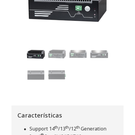
Características
th
th
th
Support 14
/13
/12
Generation
®