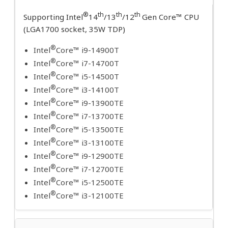
®
th
th
th
Supporting Intel
14
/13
/12
Gen Core™ CPU
(LGA1700 socket, 35W TDP)
®
Intel
Core™ i9-14900T
®
Intel
Core™ i7-14700T
®
Intel
Core™ i5-14500T
®
Intel
Core™ i3-14100T
®
Intel
Core™ i9-13900TE
®
Intel
Core™ i7-13700TE
®
Intel
Core™ i5-13500TE
®
Intel
Core™ i3-13100TE
®
Intel
Core™ i9-12900TE
®
Intel
Core™ i7-12700TE
®
Intel
Core™ i5-12500TE
®
Intel
Core™ i3-12100TE