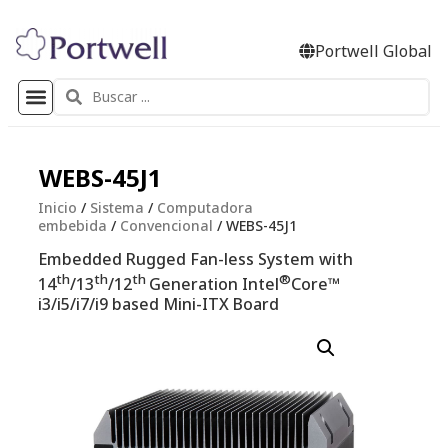
Portwell Global
WEBS-45J1
Inicio
/
Sistema
/
Computadora
embebida
/
Convencional
/ WEBS-45J1
Embedded Rugged Fan-less System with
th
th
th
®
14
/13
/12
Generation Intel
Core™
i3/i5/i7/i9 based Mini-ITX Board