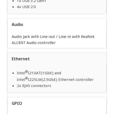
1x USB 3.2 Gen1
4x USB 2.0
Audio
Audio Jack with Line-out / Line-in with Realtek
ALC897 Audio controller
Ethernet
®
Intel
I210AT(1GbE) and
®
Intel
I225LM(2.5GbE) Ethernet controller
2x RJ45 connectors
GPIO