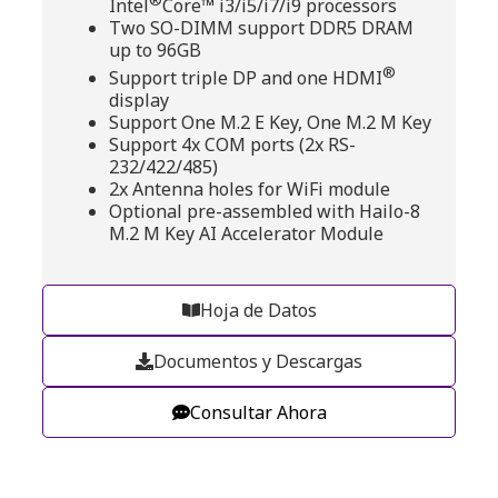
Intel
Core™ i3/i5/i7/i9 processors
Two SO-DIMM support DDR5 DRAM
up to 96GB
®
Support triple DP and one HDMI
display
Support One M.2 E Key, One M.2 M Key
Support 4x COM ports (2x RS-
232/422/485)
2x Antenna holes for WiFi module
Optional pre-assembled with Hailo-8
M.2 M Key AI Accelerator Module
Hoja de Datos
Documentos y Descargas
Consultar Ahora