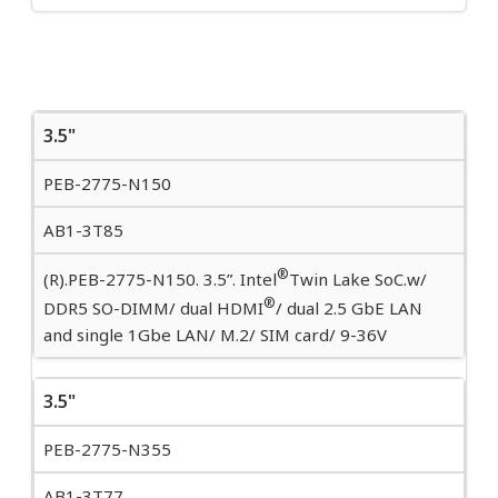
3.5"
PEB-2775-N150
AB1-3T85
®
(R).PEB-2775-N150. 3.5”. Intel
Twin Lake SoC.w/
®
DDR5 SO-DIMM/ dual HDMI
/ dual 2.5 GbE LAN
and single 1Gbe LAN/ M.2/ SIM card/ 9-36V
3.5"
PEB-2775-N355
AB1-3T77