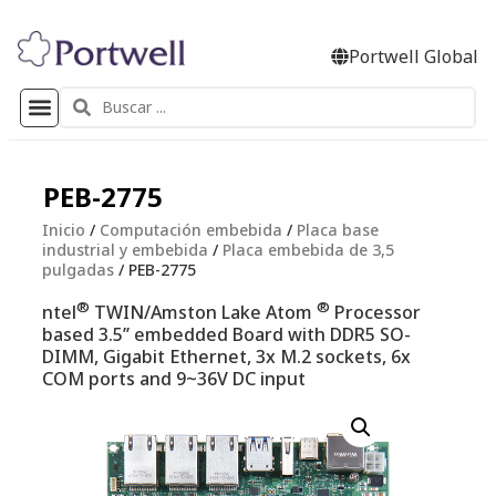
Portwell Global
PEB-2775
Inicio
/
Computación embebida
/
Placa base
industrial y embebida
/
Placa embebida de 3,5
pulgadas
/ PEB-2775
®
®
ntel
TWIN/Amston Lake Atom
Processor
based 3.5’’ embedded Board with DDR5 SO-
DIMM, Gigabit Ethernet, 3x M.2 sockets, 6x
COM ports and 9~36V DC input