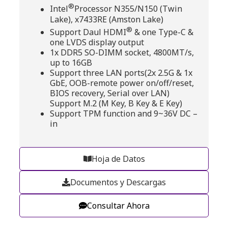
®
Intel
Processor N355/N150 (Twin
Lake), x7433RE (Amston Lake)
®
Support Daul HDMI
& one Type-C &
one LVDS display output
1x DDR5 SO-DIMM socket, 4800MT/s,
up to 16GB
Support three LAN ports(2x 2.5G & 1x
GbE, OOB-remote power on/off/reset,
BIOS recovery, Serial over LAN)
Support M.2 (M Key, B Key & E Key)
Support TPM function and 9~36V DC –
in
Hoja de Datos
Documentos y Descargas
Consultar Ahora