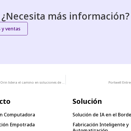
¿Necesita más información?
 y ventas
La serie PJAI-100 de Portwell impulsada por el módulo NVIDIA® Jetson Orin lidera el camino en soluciones de IA en el borde.
Portwell Entre
cto
Solución
n Computadora
Solución de IA en el Bord
ión Empotrada
Fabricación Inteligente y
Automatización