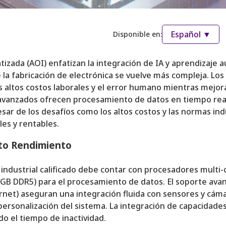
Español ▼
Disponible en:
zada (AOI) enfatizan la integración de IA y aprendizaje au
la fabricación de electrónica se vuelve más compleja. Los
los altos costos laborales y el error humano mientras mejor
vanzados ofrecen procesamiento de datos en tiempo real, 
sar de los desafíos como los altos costos y las normas indu
es y rentables.
lto Rendimiento
industrial calificado debe contar con procesadores multi-
8GB DDR5) para el procesamiento de datos. El soporte ava
rnet) aseguran una integración fluida con sensores y cáma
personalización del sistema. La integración de capacidade
do el tiempo de inactividad.