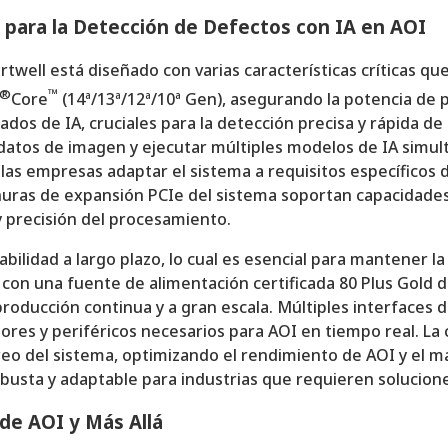
 para la Detección de Defectos con IA en AOI
rtwell está diseñado con varias características críticas 
®
™
Core
(14ª/13ª/12ª/10ª Gen), asegurando la potencia de
ados de IA, cruciales para la detección precisa y rápida 
os de imagen y ejecutar múltiples modelos de IA simultán
 las empresas adaptar el sistema a requisitos específicos
anuras de expansión PCIe del sistema soportan capacidad
y precisión del procesamiento.
bilidad a largo plazo, lo cual es esencial para mantener la
 con una fuente de alimentación certificada 80 Plus Gold 
roducción continua y a gran escala. Múltiples interfaces
ores y periféricos necesarios para AOI en tiempo real. La
oreo del sistema, optimizando el rendimiento de AOI y el m
usta y adaptable para industrias que requieren soluciones 
 de AOI y Más Allá