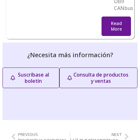
DB9
CANbus
Read
More
¿Necesita más información?
Suscríbase al
Consulta de productos
boletín
y ventas
PREVIOUS
NEXT
Impulsando la automatización industrial con plataformas de computación en el edge de próxima generación
La IA en el edge permite una operación y gestión más inteligente de gimnasios 24/7