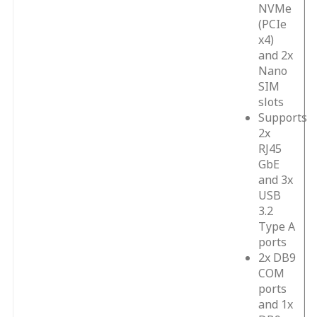
NVMe
(PCIe
x4)
and 2x
Nano
SIM
slots
Supports
2x
RJ45
GbE
and 3x
USB
3.2
Type A
ports
2x DB9
COM
ports
and 1x