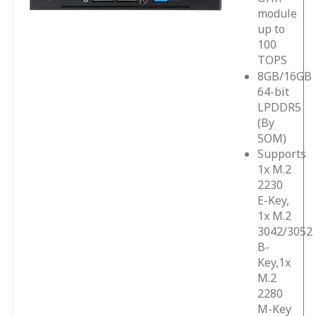
module
up to
100
TOPS
8GB/16GB
64-bit
LPDDR5
(By
SOM)
Supports
1x M.2
2230
E-Key,
1x M.2
3042/3052
B-
Key,1x
M.2
2280
M-Key