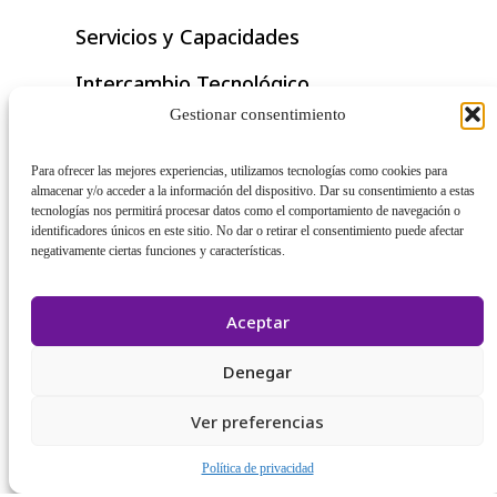
Servicios y Capacidades
Intercambio Tecnológico
Gestionar consentimiento
Documento Técnico
Historia de Éxito
Para ofrecer las mejores experiencias, utilizamos tecnologías como cookies para
almacenar y/o acceder a la información del dispositivo. Dar su consentimiento a estas
tecnologías nos permitirá procesar datos como el comportamiento de navegación o
Nota de Aplicación
identificadores únicos en este sitio. No dar o retirar el consentimiento puede afectar
negativamente ciertas funciones y características.
Aceptar
Denegar
Ver preferencias
Fundada en Taiwán en 1993
Copyright © 2026 by Portwell, Inc. All Rights Reserved.
Política de privacidad